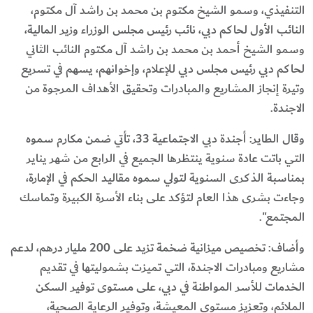
التنفيذي، وسمو الشيخ مكتوم بن محمد بن راشد آل مكتوم،
النائب الأول لحاكم دبي، نائب رئيس مجلس الوزراء وزير المالية،
وسمو الشيخ أحمد بن محمد بن راشد آل مكتوم النائب الثاني
لحاكم دبي رئيس مجلس دبي للإعلام، وإخوانهم، يسهم في تسريع
وتيرة إنجاز المشاريع والمبادرات وتحقيق الأهداف المرجوة من
الاجندة.
وقال الطاير: أجندة دبي الاجتماعية 33، تأتي ضمن مكارم سموه
التي باتت عادة سنوية ينتظرها الجميع في الرابع من شهر يناير
بمناسبة الذكرى السنوية لتولي سموه مقاليد الحكم في الإمارة،
وجاءت بشرى هذا العام لتؤكد على بناء الأسرة الكبيرة وتماسك
المجتمع".
وأضاف: تخصيص ميزانية ضخمة تزيد على 200 مليار درهم، لدعم
مشاريع ومبادرات الاجندة، التي تميزت بشموليتها في تقديم
الخدمات للأسر المواطنة في دبي، على مستوى توفير السكن
الملائم، وتعزيز مستوى المعيشة، وتوفير الرعاية الصحية،