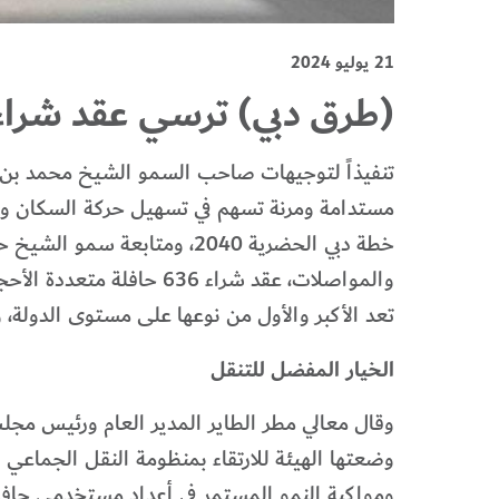
21 يوليو 2024
(طرق دبي) ترسي عقد شراء 636 حافلة بتكلفة 1.1 مليار در
تنفيذاً لتوجيهات صاحب السمو الشيخ محمد بن ر
مستدامة ومرنة تسهم في تسهيل حركة السكان والزوا
خطة دبي الحضرية 2040، ومت
تعد الأكبر والأول من نوعها على مستوى الدولة، وسيجرى توريد الحافلات ف
الخيار المفضل للتنقل
وقال معالي مطر الطاير المدير العام ورئيس مجلس
وضعتها الهيئة للارتقاء بمنظومة النقل الجماعي
ومواكبة النمو المستمر في أعداد مستخدمي حافل