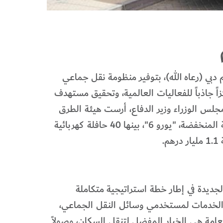
بي (رعاه الله)، بتوفير منظومة نقل جماعي
اً جاذباً للفعاليات العالمية، وتحقيق مستهدف
رئيس مجلس الوزراء وزير الدفاع، أرست هيئة الطرق
والمواصلات، عقد شراء 636 حافلة متعددة الأحجام، مطابقة للمواصفات الأوروبية الخاصة بالانبعاثات الكربونية المنخفضة، "يورو 6"، بينها 40 حافلة كهربائية
جديدة في إطار خطة استراتيجية متكاملة
ضل الخدمات لمستخدمي وسائل النقل الجماعي،
امة هي الخيار المفضل لتنقل السكان، وصولاً