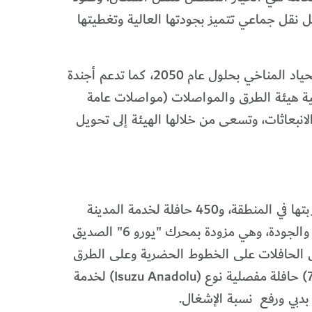
نقل المشترك إلى 25% بحلول عام 2030، من خلال توفير بدائل نقل جماعي تتميز بجودتها العالية وتغطيتها
وأكد الطاير أن المواصفات الفنية للحافلات الجديدة، تدعم مساعي دولة الإمارات العربية المتحدة في تحقيق الحياد المناخي بحلول عام 2050، كما تدعم أجندة
استراتيجية هيئة الطرق والمواصلات (مواصلات عامة
لى عديمة الانبعاثات، وتسعى من خلالها الهيئة إلى تحويل
وأضاف: يتضمن العقد شراء (40) حافلة كهربائية، من نوع (Zhongtong)، بمواصفات خليجية تم اختبارها وتجربتها في المنطقة، و450 حافلة لخدمة المدينة
منها (400) حافلة من نوع (MAN)، و(50) حافلة من نوع (Zhongtong)، بمواصفات عالية من الأمان والرفاهية والجودة، وهي مزودة بمحرك "يورو 6" الصديق
كبات (Class II)، وهو ما يعطي مرونة في تشغيل الحافلات على الخطوط الحضرية وعلى الطرق
الطويلة السريعة (Inter-Urban)، كما يتضمن العقد شراء (76) حافلة ذات الطابقين، من نوع (VOLVO)، و(70) حافلة مفصلية نوع (Isuzu Anadolu) لخدمة
في بدبي ورفع نسبة الإشغال.