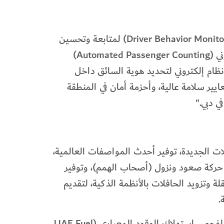
وأوضح معالي المدير العام ورئيس مجلس المديرين: "سيتم تزويد معظم الحافلات بنظام رقيب (Driver Behavior Monitoring System) لمتابعة وتحسين
سلوك السائقين من خلال استخدام التقنيات المبتكرة لتعزيز معايير السلامة في الحافلات، ونظام راصد الإلكتروني (Automated Passenger Counting)
ظام إلكتروني لتحديد هوية السائق داخل
قاعد مريحة ومعايير سلامة عالية، وأحزمة أمان في المنطقة
 دبي."
ات الجديدة، توفير أحدث المواصفات العالمية،
حركة صعود ونزول (أصحاب الهمم)، وتوفير
 وتزويد الحافلات بالأنظمة الذكية، لتقديم
.
وأضاف بهروزيان: "حققت الهيئة الريادة على مستوى دول مجلس التعاون الخليجي بتطويرها بروتوكول خاص لفحص استهلاك الوقود المعياري (UAE Fuel