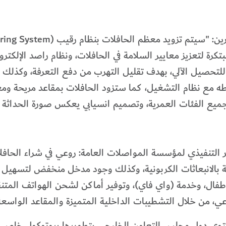
للتحصيل الآلي، بهدف تقليل التهرب من دفع التعرفة، وكذلك ن
 (Driver Identity Authentication) وربطه مع نظام التشغيل، كما ستزود الحافلات بم
يع الفئات العمرية، وتصميم انسيابي يعكس صورة الحداثة في
ر التنفيذي لمؤسسة المواصلات العامة: روعي في شراء الحافل
ة بالانبعاثات الكربونية، وكذلك وجود مدخل منخفض لتسهيل 
طفال، وخدمة (واي فاي)، وتوفير أماكن لشحن الهواتف المتنقلة
 من خلال التشطيبات الداخلية المتميزة والمقاعد الواسعة